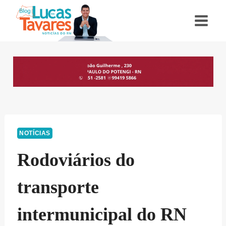
Pular
para
o
Conteúdo
NOTÍCIAS
Rodoviários do
transporte
intermunicipal do RN