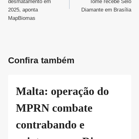
Post
desmatamento em
Tomé recebe Selo
2025, aponta
Diamante em Brasília
MapBiomas
Confira também
Malta: operação do
MPRN combate
contrabando e