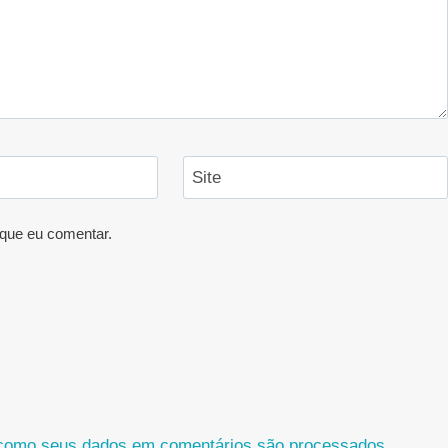
Site
que eu comentar.
como seus dados em comentários são processados
.