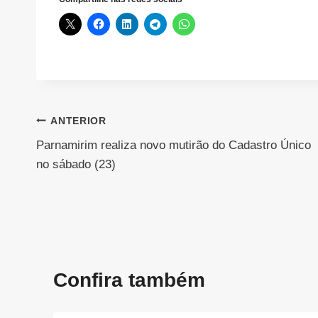
Navegação
ANTERIOR
Parnamirim realiza novo mutirão do Cadastro Único
de
no sábado (23)
Post
Confira também