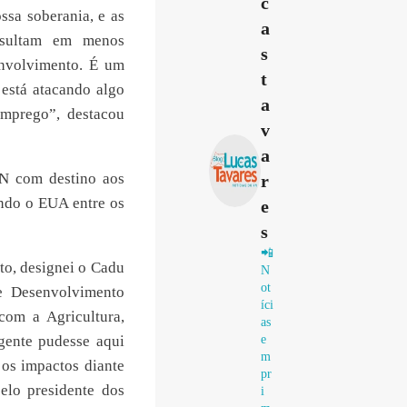
c
ssa soberania, e as
a
esultam em menos
s
envolvimento. É um
t
 está atacando algo
a
mprego”, destacou
v
a
RN com destino aos
r
ndo o EUA entre os
e
s
📲
o, designei o Cadu
N
ot
de Desenvolvimento
íci
com a Agricultura,
as
gente pudesse aqui
e
m
 os impactos diante
pr
elo presidente dos
i