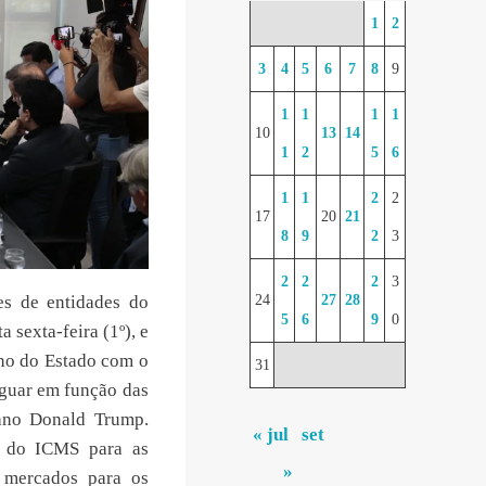
1
2
3
4
5
6
7
8
9
1
1
1
1
10
13
14
1
2
5
6
1
1
2
2
17
20
21
8
9
2
3
2
2
2
3
es de entidades do
24
27
28
5
6
9
0
 sexta-feira (1º), e
no do Estado com o
31
iguar em função das
cano Donald Trump.
« jul
set
o do ICMS para as
»
 mercados para os