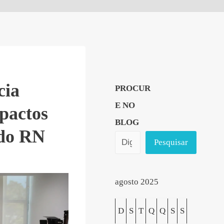
cia
PROCUR
E NO
pactos
BLOG
 do RN
Pesquisar
agosto 2025
D
S
T
Q
Q
S
S