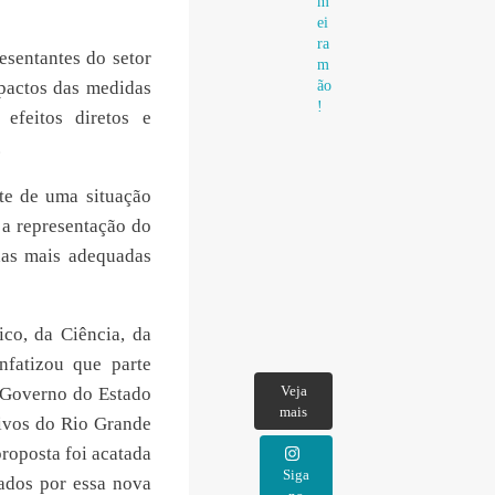
m
ei
ra
esentantes do setor
m
pactos das medidas
ão
!
efeitos diretos e
.
te de uma situação
 a representação do
das mais adequadas
co, da Ciência, da
nfatizou que parte
Veja
O Governo do Estado
mais
tivos do Rio Grande
proposta foi acatada
Siga
sados por essa nova