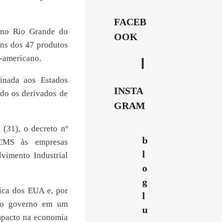
FACEB
, no Rio Grande do
OOK
ens dos 47 produtos
e-americano.
inada aos Estados
INSTA
do os derivados de
GRAM
(31), o decreto nº
b
ICMS às empresas
l
vimento Industrial
o
g
ica dos EUA e, por
l
s do governo em um
u
impacto na economia