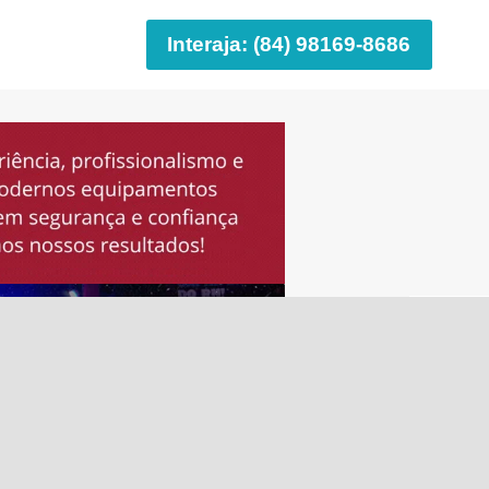
Interaja: (84) 98169-8686