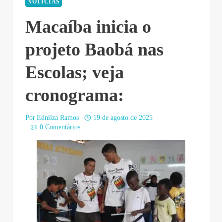
NOTÍCIAS
Macaíba inicia o
projeto Baobá nas
Escolas; veja
cronograma:
Por
Ednilza Ramos
19 de agosto de 2025
0 Comentários