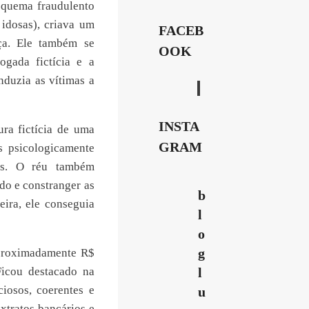
squema fraudulento
idosas), criava um
FACEB
ça. Ele também se
OOK
ogada fictícia e a
nduzia as vítimas a
INSTA
ra fictícia de uma
GRAM
s psicologicamente
tas. O réu também
do e constranger as
b
ira, ele conseguia
l
o
g
aproximadamente R$
Ficou destacado na
l
iosos, coerentes e
u
xtratos bancários e