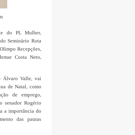
am
nte do PL Mulher,
r do Seminário Rota
o Olimpo Recepções,
demar Costa Neto,
 Álvaro Valle, vai
ana de Natal, como
ração de emprego,
 o senador Rogério
a a importância do
imento das pautas