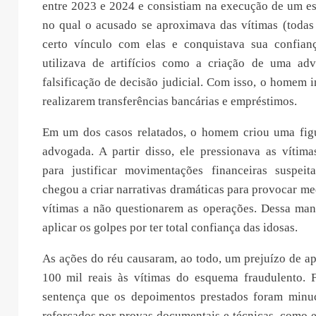
entre 2023 e 2024 e consistiam na execução de um e
no qual o acusado se aproximava das vítimas (todas 
certo vínculo com elas e conquistava sua confian
utilizava de artifícios como a criação de uma adv
falsificação de decisão judicial. Com isso, o homem i
realizarem transferências bancárias e empréstimos.
Em um dos casos relatados, o homem criou uma figu
advogada. A partir disso, ele pressionava as vítima
para justificar movimentações financeiras suspei
chegou a criar narrativas dramáticas para provocar me
vítimas a não questionarem as operações. Dessa mane
aplicar os golpes por ter total confiança das idosas.
As ações do réu causaram, ao todo, um prejuízo de 
100 mil reais às vítimas do esquema fraudulento. 
sentença que os depoimentos prestados foram minuc
reforçados por provas documentais e técnicas, como e