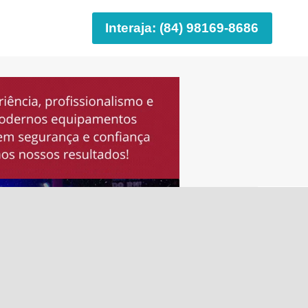
Interaja: (84) 98169-8686