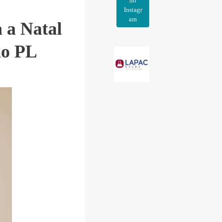
no
Instagr
am
 a Natal
do PL