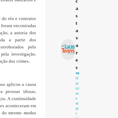
c
a
s
 do réu e contratos
t
s foram encontradas
a
ção, a autoria dos
v
ada a partir dos
a
orroborados pelo
r
pela investigação.
e
ução dos crimes.
s
📲
N
ot
aso aplicou a causa
íci
a pessoas idosas,
as
ços. A continuidade
e
m
mes aconteceram em
pr
tir do mesmo modus
i