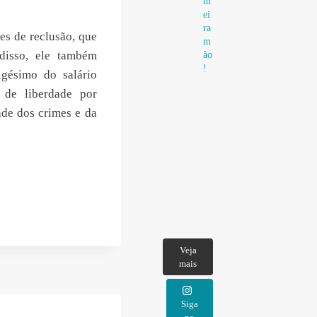
m
ei
ra
es de reclusão, que
m
disso, ele também
ão
!
igésimo do salário
 de liberdade por
ade dos crimes e da
Veja
mais
Siga