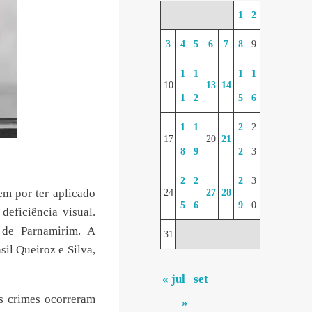
1
2
3
4
5
6
7
8
9
1
1
1
1
10
13
14
1
2
5
6
1
1
2
2
17
20
21
8
9
2
3
2
2
2
3
m por ter aplicado
24
27
28
5
6
9
0
deficiência visual.
 de Parnamirim. A
31
sil Queiroz e Silva,
« jul
set
s crimes ocorreram
»