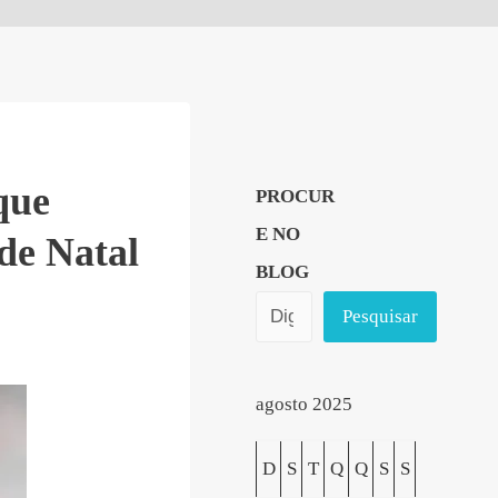
que
PROCUR
E NO
 de Natal
BLOG
Pesquisar
agosto 2025
D
S
T
Q
Q
S
S