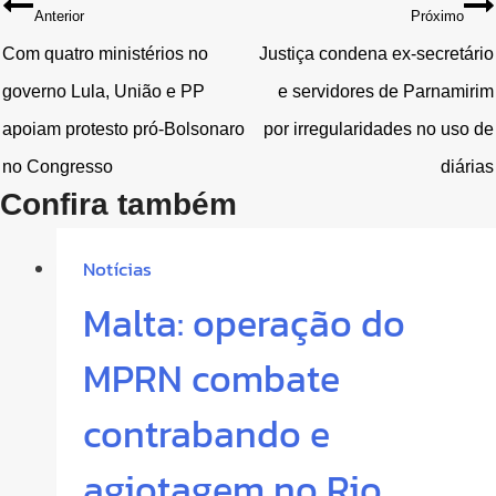
Navegação
Anterior
Próximo
de
Com quatro ministérios no
Justiça condena ex-secretário
governo Lula, União e PP
e servidores de Parnamirim
Post
apoiam protesto pró-Bolsonaro
por irregularidades no uso de
no Congresso
diárias
Confira também
Notícias
Malta: operação do
MPRN combate
contrabando e
agiotagem no Rio