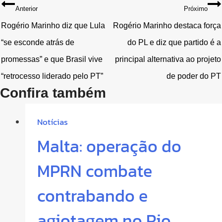
Navegação
Anterior
Próximo
de
Rogério Marinho diz que Lula
Rogério Marinho destaca força
“se esconde atrás de
do PL e diz que partido é a
Post
promessas” e que Brasil vive
principal alternativa ao projeto
“retrocesso liderado pelo PT”
de poder do PT
Confira também
Notícias
Malta: operação do
MPRN combate
contrabando e
agiotagem no Rio