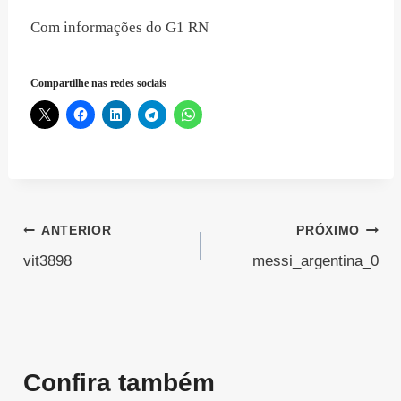
Com informações do G1 RN
Compartilhe nas redes sociais
Navegação
ANTERIOR
PRÓXIMO
vit3898
messi_argentina_0
de
Post
Confira também