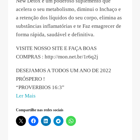
New Detox é um poderoso suplemento que
acelera o seu metabolismo, diminui o Inchaço e
a retenção dos líquidos do seu corpo, elimina as
substâncias inflamatórias e te Faz emagrecer de
forma rápida, saudável e definitiva.
VISITE NOSSO SITE E FAÇA BOAS
COMPRAS : http://mon.net.br/1r6q2j
DESEJAMOS A TODOS UM ANO DE 2022
PRÓSPERO !
“PROVERBIOS 16:3”
“Detox
Ler Mais
(Produto
Compartilhe nas redes sociais
fisico)
–
2022-
01-