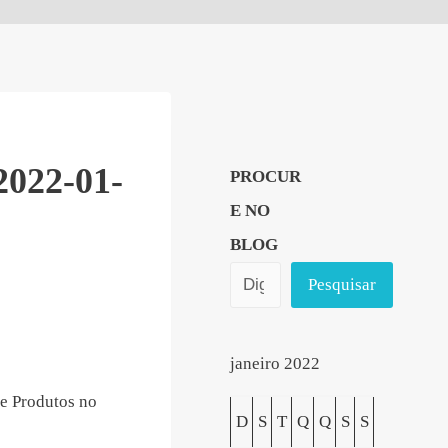
2022-01-
PROCUR
E NO
BLOG
Pesquisar
janeiro 2022
e Produtos no
D
S
T
Q
Q
S
S