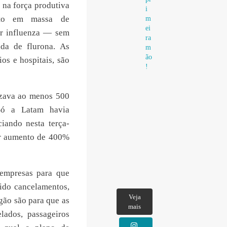
 na força produtiva
i
mento em massa de
m
ei
or influenza — sem
ra
ada de flurona. As
m
ão
os e hospitais, são
!
lizava ao menos 500
 Só a Latam havia
ciando nesta terça-
er aumento de 400%
 empresas para que
ido cancelamentos,
Veja
gão são para que as
mais
lados, passageiros