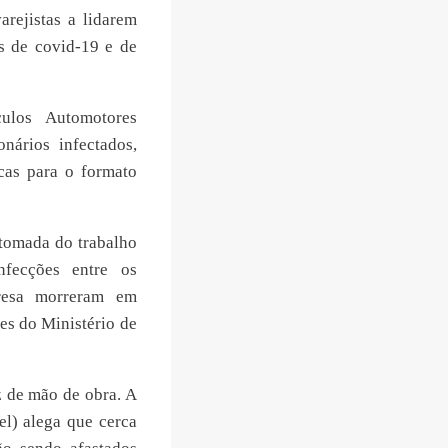
arejistas a lidarem
s de covid-19 e de
ulos Automotores
nários infectados,
icas para o formato
etomada do trabalho
fecções entre os
presa morreram em
es do Ministério de
z de mão de obra. A
el) alega que cerca