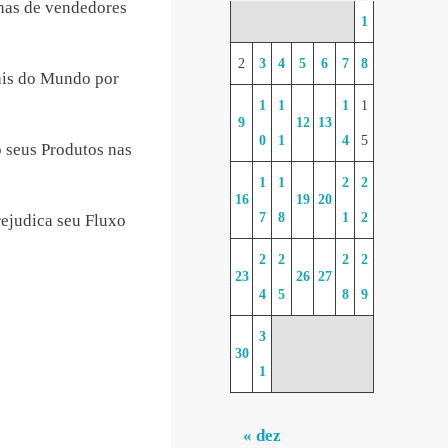
nas de vendedores
1
2
3
4
5
6
7
8
uais do Mundo por
1
1
1
1
9
12
13
0
1
4
5
 seus Produtos nas
1
1
2
2
16
19
20
7
8
1
2
rejudica seu Fluxo
2
2
2
2
23
26
27
4
5
8
9
3
30
1
« dez