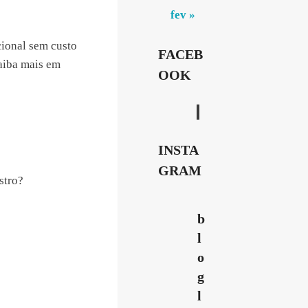
fev »
ional sem custo
FACEB
aiba mais em
OOK
INSTA
GRAM
stro?
b
l
o
g
l