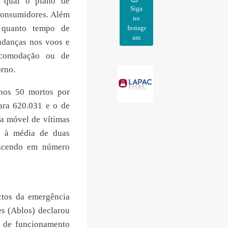
e qual o plano de
Siga
 consumidores. Além
no
 quanto tempo de
Instagr
am
udanças nos voos e
eacomodação ou de
rno.
enos 50 mortos por
ara 620.031 e o de
ia móvel de vítimas
 à média de duas
escendo em número
ctos da emergência
tes (Ablos) declarou
o de funcionamento