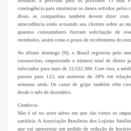
afetados, a previsão para os próximos 15 dias 
contingência para minimizar os danos sofridos pelos
disso, as companhias também devem dizer com
antecedência estão avisando aos clientes sobre as m
quantos consumidores fizeram solicitação de r
reembolso, assim como o prazo de recebimento do esto
No último domingo (9), o Brasil registrou pelo m
coronavírus, empurrando o número total de óbitos p
infectados para mais de 22.522.300. Com isso, a méd
passou para 123, um aumento de 28% em relação
semanas atrás. Os casos de gripe também vêm cr
desde o mês de dezembro.
Comércio
Não é só no setor aéreo em que são vistos os impa
sanitária. A Associação Brasileira dos Lojistas Satéli
que vai apresentar um pedido de redução de horári