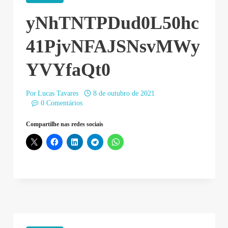
yNhTNTPDud0L50hc
41PjvNFAJSNsvMWy
YVYfaQt0
Por
Lucas Tavares
8 de outubro de 2021
0 Comentários
Compartilhe nas redes sociais