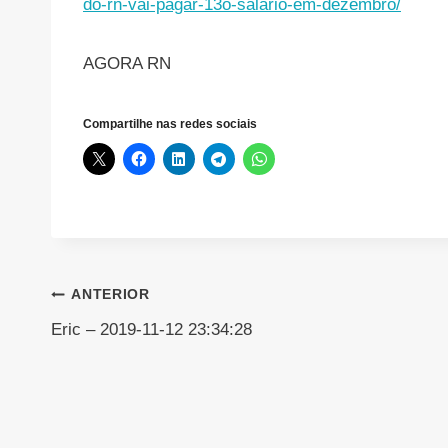
do-rn-vai-pagar-13o-salario-em-dezembro/
AGORA RN
Compartilhe nas redes sociais
Navegação
ANTERIOR
Eric – 2019-11-12 23:34:28
de
Post