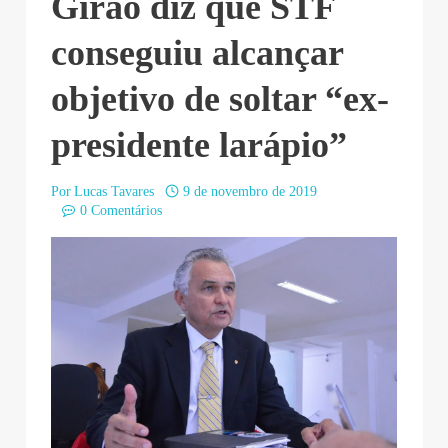
Girão diz que STF
conseguiu alcançar
objetivo de soltar “ex-
presidente larápio”
Por
Lucas Tavares
9 de novembro de 2019
0 Comentários