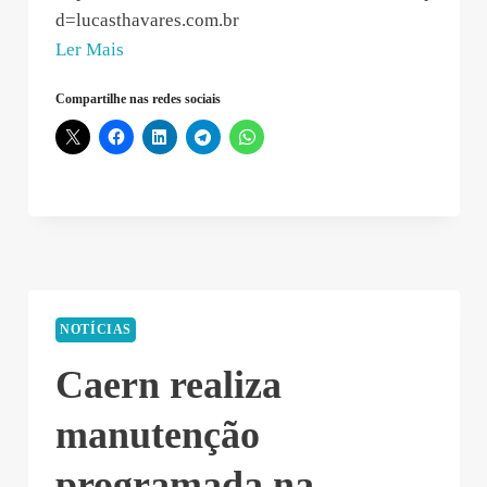
d=lucasthavares.com.br
“Eric
Ler Mais
–
Compartilhe nas redes sociais
2019-
11-
09
14:59:34”
NOTÍCIAS
Caern realiza
manutenção
programada na