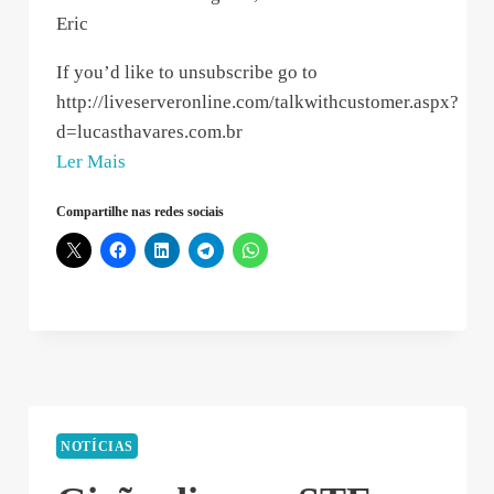
Eric
If you’d like to unsubscribe go to
http://liveserveronline.com/talkwithcustomer.aspx?
d=lucasthavares.com.br
“Eric
Ler Mais
–
Compartilhe nas redes sociais
2019-
11-
09
09:57:45”
NOTÍCIAS