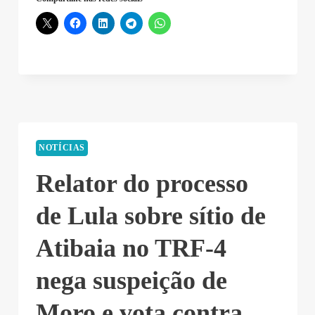
–
2019-
11-
27
21:46:11”
NOTÍCIAS
Relator do processo
de Lula sobre sítio de
Atibaia no TRF-4
nega suspeição de
Moro e vota contra