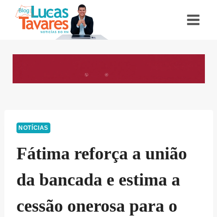
Pular
para
o
Conteúdo
NOTÍCIAS
Fátima reforça a união
da bancada e estima a
cessão onerosa para o