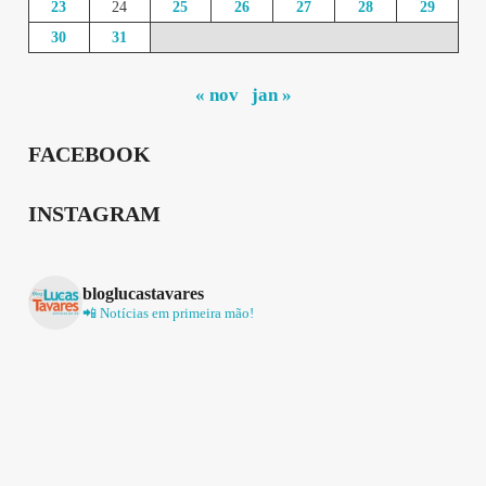
23
24
25
26
27
28
29
30
31
« nov
jan »
FACEBOOK
INSTAGRAM
bloglucastavares
📲 Notícias em primeira mão!