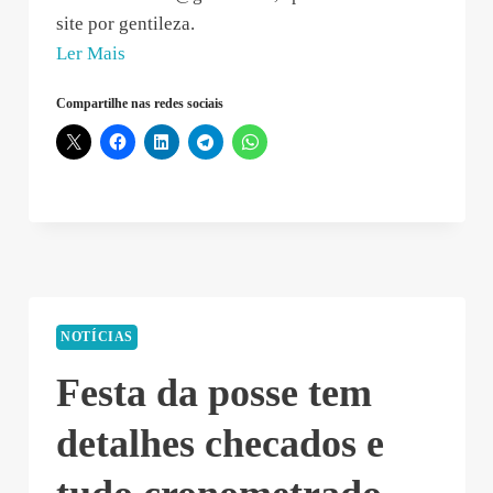
site por gentileza.
“Arthur
Ler Mais
Henrique
Compartilhe nas redes sociais
Mozer
–
2018-
12-
31
14:10:25”
NOTÍCIAS
Festa da posse tem
detalhes checados e