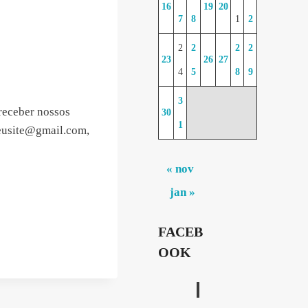
16
19
20
7
8
1
2
2
2
2
2
23
26
27
4
5
8
9
3
receber nossos
30
1
usite@gmail.com
,
« nov
jan »
FACEB
OOK