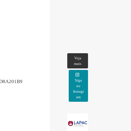
Veja
mais
Siga
23D8A201B9
no
Instagr
am