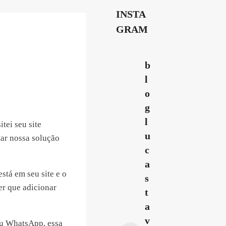
INSTA
GRAM
b
l
o
g
l
tei seu site
u
tar nossa solução
c
a
stá em seu site e o
s
r que adicionar
t
a
v
eu WhatsApp, essa