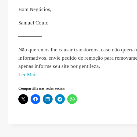
Bom Negócios,
Samuel Couto
————–
Não queremos lhe causar transtornos, caso não queria 
informativos, envie pedido de remoção para
removame
apenas informe seu site por gentileza.
“Samuel
Ler Mais
Couto
Compartilhe nas redes sociais
–
2018-
12-
29
10:59:24”