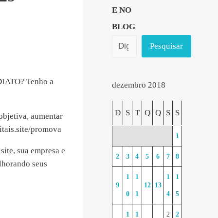
E NO
BLOG
Pesquisar
DIATO? Tenho a
dezembro 2018
D
S
T
Q
Q
S
S
objetiva, aumentar
gitais.site/promova
1
site, sua empresa e
2
3
4
5
6
7
8
elhorando seus
1
1
1
1
9
12
13
0
1
4
5
1
1
2
2