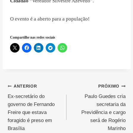
Cidadão
“Vereador Silvestre Azevedo”.
O evento é a aberto para a população!
Compartilhe nas redes sociais
Navegação
ANTERIOR
PRÓXIMO
Ex-secretário do
Paulo Guedes cria
de
governo de Fernando
secretaria da
Post
Freire que estava
Previdência e cargo
foragido é preso em
será de Rogério
Brasília
Marinho