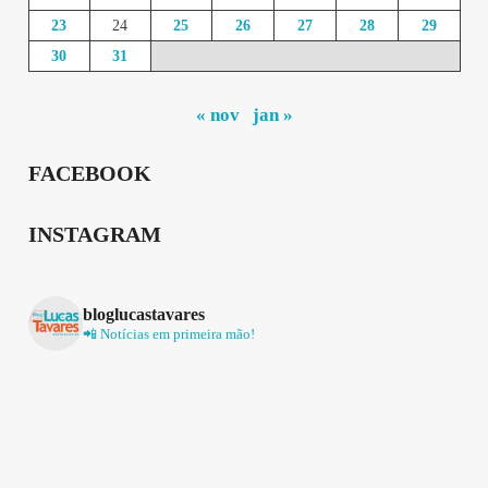
23
24
25
26
27
28
29
30
31
« nov
jan »
FACEBOOK
INSTAGRAM
bloglucastavares
📲 Notícias em primeira mão!