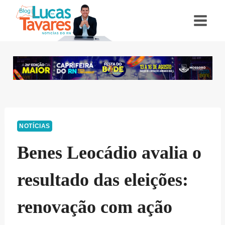
Pular
para
o
Conteúdo
NOTÍCIAS
Benes Leocádio avalia o
resultado das eleições:
renovação com ação