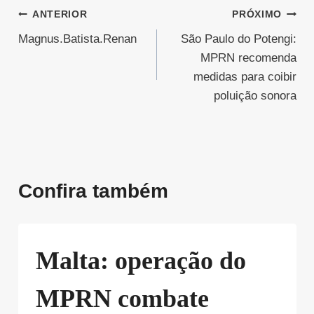
Navegação
ANTERIOR
PRÓXIMO
Magnus.Batista.Renan
São Paulo do Potengi:
de
MPRN recomenda
Post
medidas para coibir
poluição sonora
Confira também
Malta: operação do
MPRN combate