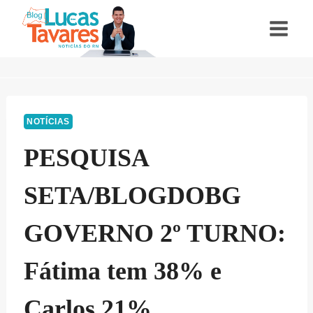
Pular
para
o
Conteúdo
NOTÍCIAS
PESQUISA
SETA/BLOGDOBG
GOVERNO 2º TURNO:
Fátima tem 38% e
Carlos 21%