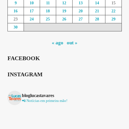
9
10
11
12
13
14
15
16
17
18
19
20
21
22
23
24
25
26
27
28
29
30
« ago
out »
FACEBOOK
INSTAGRAM
bloglucastavares
📲 Notícias em primeira mão!