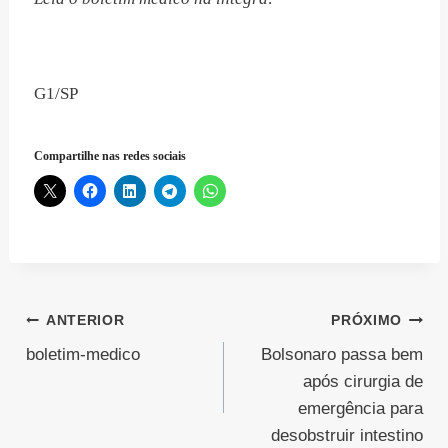
G1/SP
Compartilhe nas redes sociais
Navegação
ANTERIOR
PRÓXIMO
boletim-medico
Bolsonaro passa bem
de
após cirurgia de
Post
emergência para
desobstruir intestino