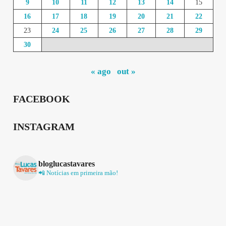
9
10
11
12
13
14
15
16
17
18
19
20
21
22
23
24
25
26
27
28
29
30
« ago
out »
FACEBOOK
INSTAGRAM
bloglucastavares
📲 Notícias em primeira mão!