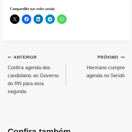
Compartilhe nas redes sociais
Navegação
ANTERIOR
PRÓXIMO
Confira agenda dos
Hermano cumpre
de
candidatos ao Governo
agenda no Seridó
Post
do RN para esta
segunda
Confira também