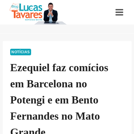
Pular
para
o
Conteúdo
NOTÍCIAS
Ezequiel faz comícios
em Barcelona no
Potengi e em Bento
Fernandes no Mato
Grande