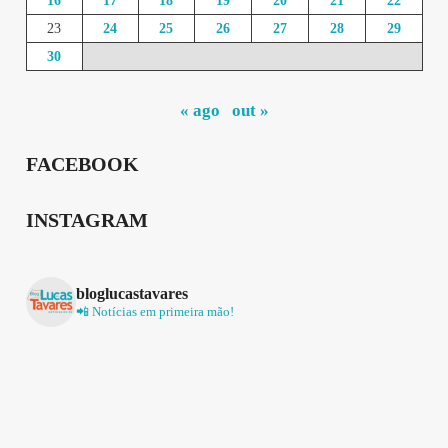
16
17
18
19
20
21
22
23
24
25
26
27
28
29
30
« ago
out »
FACEBOOK
INSTAGRAM
bloglucastavares
📲 Notícias em primeira mão!