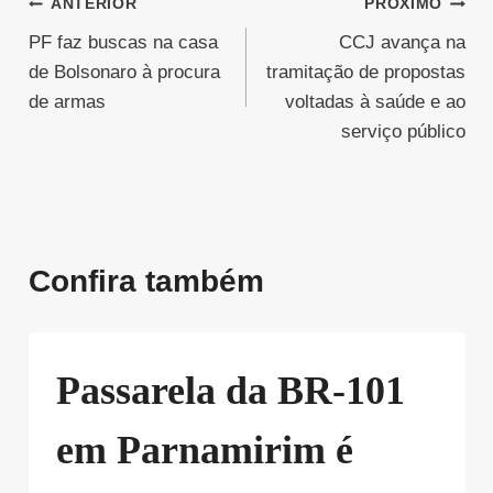
Navegação
ANTERIOR
PRÓXIMO
PF faz buscas na casa
CCJ avança na
de
de Bolsonaro à procura
tramitação de propostas
Post
de armas
voltadas à saúde e ao
serviço público
Confira também
Passarela da BR-101
em Parnamirim é