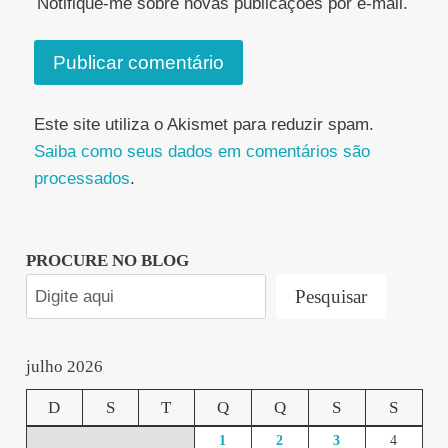
Notifique-me sobre novas publicações por e-mail.
Este site utiliza o Akismet para reduzir spam.
Saiba como seus dados em comentários são
processados
.
PROCURE NO BLOG
Pesquisar
julho 2026
D
S
T
Q
Q
S
S
1
2
3
4