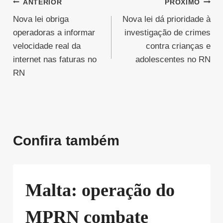
Navegação
ANTERIOR
PRÓXIMO
Nova lei obriga
Nova lei dá prioridade à
de
operadoras a informar
investigação de crimes
Post
velocidade real da
contra crianças e
internet nas faturas no
adolescentes no RN
RN
Confira também
Malta: operação do
MPRN combate