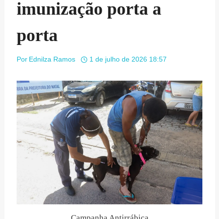
imunização porta a
porta
Por
Ednilza Ramos
1 de julho de 2026 18:57
Campanha Antirrábica