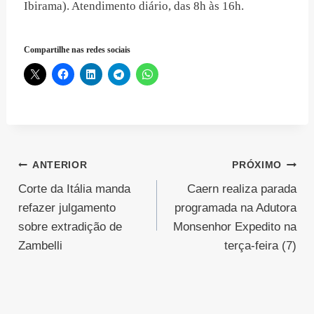
Ibirama). Atendimento diário, das 8h às 16h.
Compartilhe nas redes sociais
Navegação
ANTERIOR
PRÓXIMO
Corte da Itália manda
Caern realiza parada
de
refazer julgamento
programada na Adutora
Post
sobre extradição de
Monsenhor Expedito na
Zambelli
terça-feira (7)