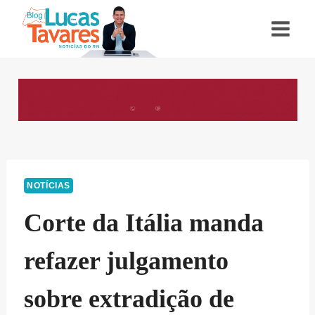
Pular
para
o
Conteúdo
NOTÍCIAS
Corte da Itália manda
refazer julgamento
sobre extradição de