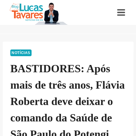
Pular
para
o
Conteúdo
NOTÍCIAS
BASTIDORES: Após
mais de três anos, Flávia
Roberta deve deixar o
comando da Saúde de
São Paulo do Potengi