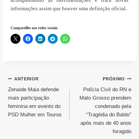
acompanhando as movimentações e trará novas
informações assim que houver uma definição oficial.
Compartilhe nas redes sociais
Navegação
ANTERIOR
PRÓXIMO
Zenaide Maia defende
Polícia Civil do RN e
de
mais participação
Mato Grosso prendem
Post
feminina em evento do
condenado pela
PSD Mulher em Touros
“Tragédia do Baldo”
após mais de 40 anos
foragido