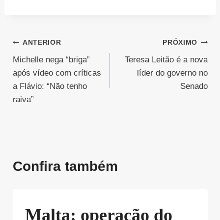
Navegação
ANTERIOR
PRÓXIMO
Michelle nega “briga”
Teresa Leitão é a nova
de
após vídeo com críticas
líder do governo no
Post
a Flávio: “Não tenho
Senado
raiva”
Confira também
Malta: operação do