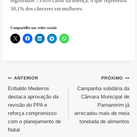
registrados 73.610 casos da doença, o que representa
30,1% dos cânceres em mulheres.
Compartilhe nas redes sociais
Navegação
ANTERIOR
PRÓXIMO
Eribaldo Medeiros
Campanha solidária da
de
destaca aprovação da
Câmara Municipal de
Post
revisão do PPA e
Parnamirim já
reforça compromisso
arrecadou mais de meia
com o planejamento de
tonelada de alimentos
Natal