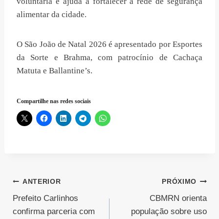
voluntária e ajuda a fortalecer a rede de segurança
alimentar da cidade.
O São João de Natal 2026 é apresentado por Esportes
da Sorte e Brahma, com patrocínio de Cachaça
Matuta e Ballantine’s.
Compartilhe nas redes sociais
Navegação
ANTERIOR
PRÓXIMO
Prefeito Carlinhos
CBMRN orienta
de
confirma parceria com
população sobre uso