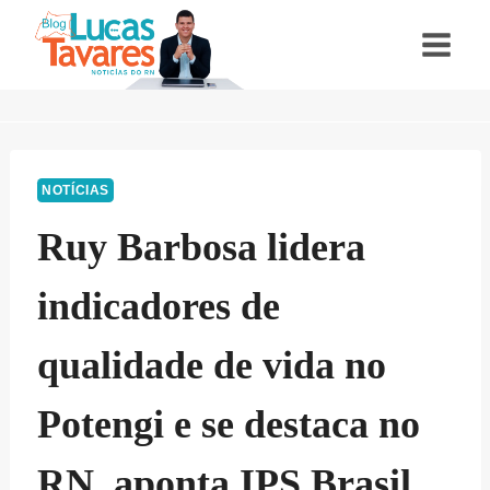
Pular
para
o
Conteúdo
NOTÍCIAS
Ruy Barbosa lidera
indicadores de
qualidade de vida no
Potengi e se destaca no
RN, aponta IPS Brasil