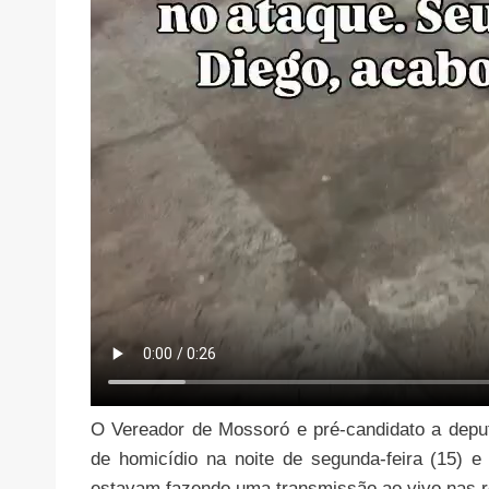
O Vereador de Mossoró e pré-candidato a deput
de homicídio na noite de segunda-feira (15) e
estavam fazendo uma transmissão ao vivo nas r