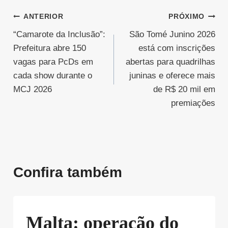
Navegação
ANTERIOR
PRÓXIMO
“Camarote da Inclusão”:
São Tomé Junino 2026
de
Prefeitura abre 150
está com inscrições
Post
vagas para PcDs em
abertas para quadrilhas
cada show durante o
juninas e oferece mais
MCJ 2026
de R$ 20 mil em
premiações
Confira também
Malta: operação do