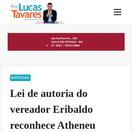
Pular
para
o
Conteúdo
NOTÍCIAS
Lei de autoria do
vereador Eribaldo
reconhece Atheneu