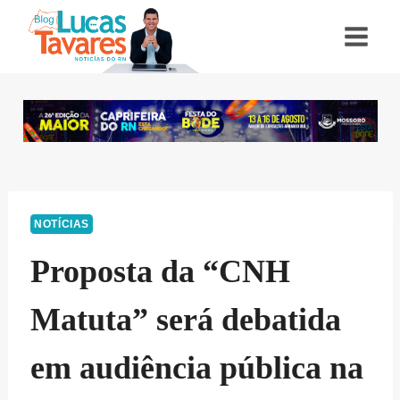
Pular
para
o
Conteúdo
NOTÍCIAS
Proposta da “CNH
Matuta” será debatida
em audiência pública na