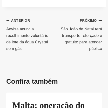
Navegação
ANTERIOR
PRÓXIMO
Anvisa anuncia
São João de Natal terá
de
recolhimento voluntário
transporte reforçado e
Post
de lote da água Crystal
gratuito para atender
sem gás
público
Confira também
Malta: operação do