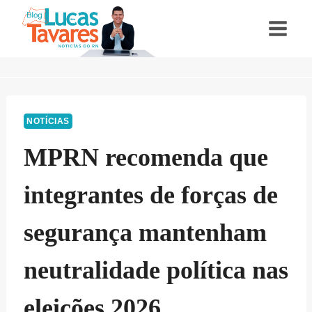
Pular
para
o
Conteúdo
NOTÍCIAS
MPRN recomenda que
integrantes de forças de
segurança mantenham
neutralidade política nas
eleições 2026