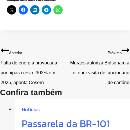
Navegação
Anterior
Próximo
de
Falta de energia provocada
Moraes autoriza Bolsonaro a
por pipas cresce 302% em
receber visita de funcionário
Post
2025, aponta Cosern
de cartório
Confira também
Notícias
Passarela da BR-101