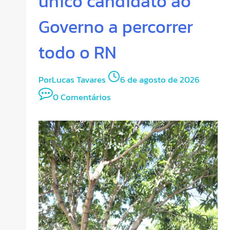
único candidato ao
Governo a percorrer
todo o RN
Por
Lucas Tavares
6 de agosto de 2026
0 Comentários