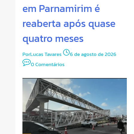
em Parnamirim é
reaberta após quase
quatro meses
Por
Lucas Tavares
6 de agosto de 2026
0 Comentários