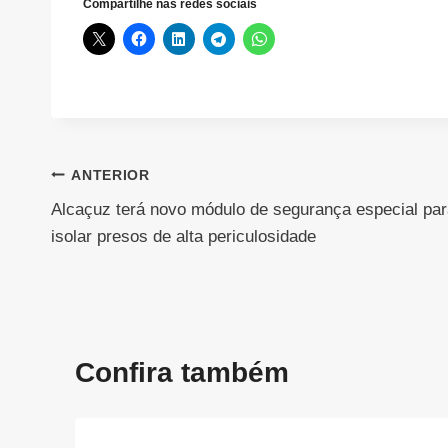
Compartilhe nas redes sociais
Navegação
ANTERIOR
Alcaçuz terá novo módulo de segurança especial pa
de
isolar presos de alta periculosidade
Post
Confira também