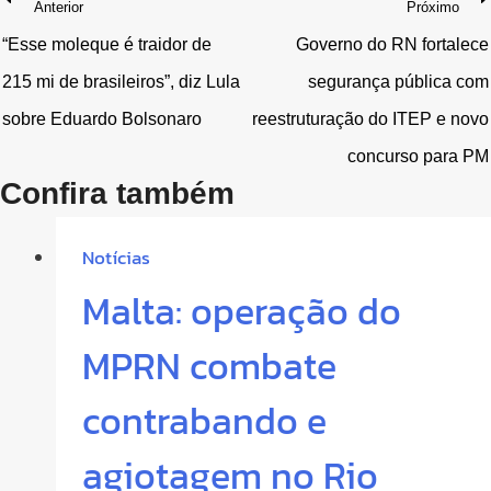
Navegação
Anterior
Próximo
de
“Esse moleque é traidor de
Governo do RN fortalece
215 mi de brasileiros”, diz Lula
segurança pública com
Post
sobre Eduardo Bolsonaro
reestruturação do ITEP e novo
concurso para PM
Confira também
Notícias
Malta: operação do
MPRN combate
contrabando e
agiotagem no Rio