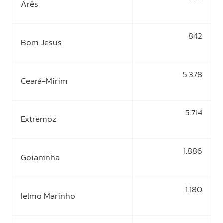
Arês
842
Bom Jesus
5.378
Ceará-Mirim
5.714
Extremoz
1.886
Goianinha
1.180
Ielmo Marinho