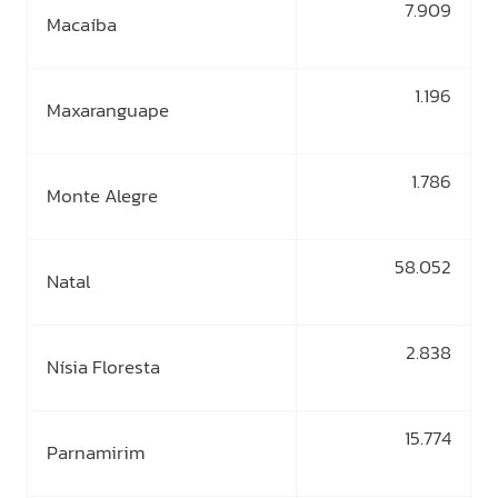
7.909
Macaíba
1.196
Maxaranguape
1.786
Monte Alegre
58.052
Natal
2.838
Nísia Floresta
15.774
Parnamirim