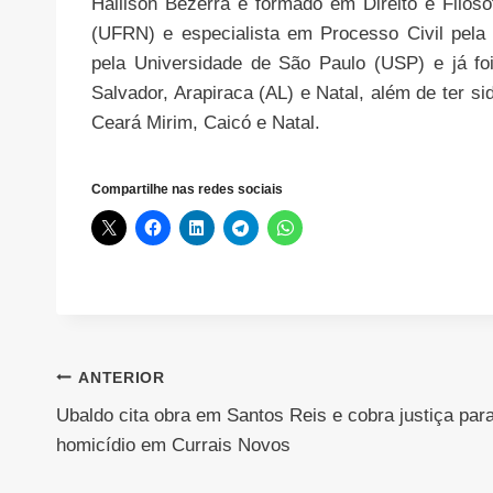
Hallison Bezerra é formado em Direito e Filos
(UFRN) e especialista em Processo Civil pela
pela Universidade de São Paulo (USP) e já foi 
Salvador, Arapiraca (AL) e Natal, além de ter sid
Ceará Mirim, Caicó e Natal.
Compartilhe nas redes sociais
Navegação
ANTERIOR
Ubaldo cita obra em Santos Reis e cobra justiça par
de
homicídio em Currais Novos
Post