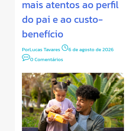
mais atentos ao perfil
do pai e ao custo-
benefício
Por
Lucas Tavares
6 de agosto de 2026
0 Comentários