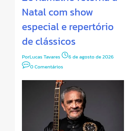
Natal com show
especial e repertório
de clássicos
Por
Lucas Tavares
6 de agosto de 2026
0 Comentários