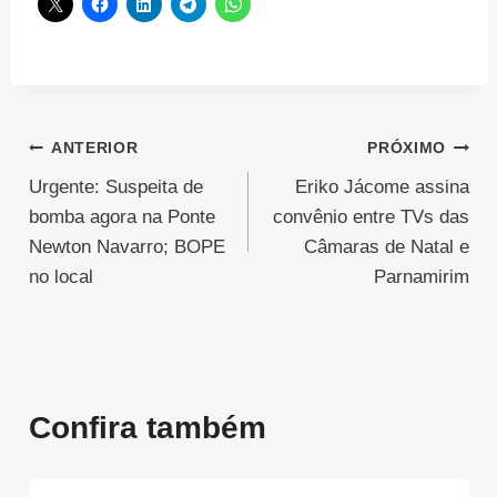
Navegação
ANTERIOR
PRÓXIMO
Urgente: Suspeita de
Eriko Jácome assina
de
bomba agora na Ponte
convênio entre TVs das
Post
Newton Navarro; BOPE
Câmaras de Natal e
no local
Parnamirim
Confira também