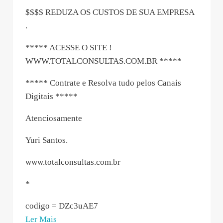
$$$$ REDUZA OS CUSTOS DE SUA EMPRESA
.
***** ACESSE O SITE !
WWW.TOTALCONSULTAS.COM.BR *****
***** Contrate e Resolva tudo pelos Canais
Digitais *****
Atenciosamente
Yuri Santos.
www.totalconsultas.com.br
*
codigo = DZc3uAE7
“TOTAL
Ler Mais