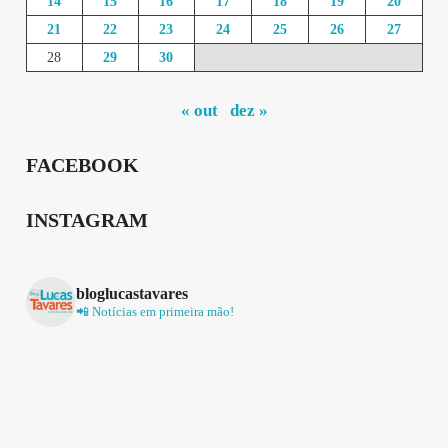
14
15
16
17
18
19
20
21
22
23
24
25
26
27
28
29
30
« out
dez »
FACEBOOK
INSTAGRAM
bloglucastavares
📲 Notícias em primeira mão!